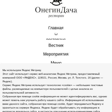
Главная
О
ресторане
Вестник
Мероприятия
Меню
Мы используем Яндекс Метрику.
Меню калорийности
Этот сайт использует сервис веб-аналитики Яндекс Метрика, предоставляемый
компанией ООО «ЯНДЕКС», 119021, Россия, Москва, ул. Л. Толстого, 16 (далее —
Контакты
Яндекс).
Сервис Яндекс Метрика использует технологию «cookie» — небольшие текстовые
файлы, размещаемые на компьютере пользователей с целью анализа их
пользовательской активности.
Режим работы:
Собранная при помощи cookie информация не может идентифицировать вас, однако
может помочь нам улучшить работу нашего сайта. Информация об использовании
Пн-Чт 08:00-00:00
вами данного сайта, собранная при помощи cookie, будет передаваться Яндексу и
храниться на сервере Яндекса. Яндекс будет обрабатывать эту информацию в
Пт-Сб 08:00-01:00
интересах владельца сайта, в частности для оценки использования вами сайта,